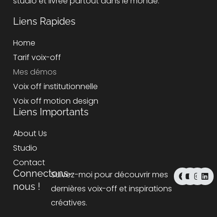
studio et livrée partout dans le monde.
Liens Rapides
Home
Tarif voix-off
Mes démos
Voix off institutionnelle
Voix off motion design
Liens Importants
About Us
Studio
Contact
F
Y
I
L
Connectons-
Suivez-moi pour découvrir mes
a
o
n
i
nous !
c
u
s
n
dernières voix-off et inspirations
e
t
t
k
b
u
a
e
créatives.
o
b
g
d